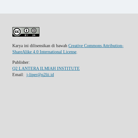
Karya ini dilisensikan di bawah
Creative Commons Attribution-
ShareAlike 4.0 International License
.
Publisher:
Q2 LANTERA ILMIAH INSTITUTE
Email:
j-liper@q2lii.id